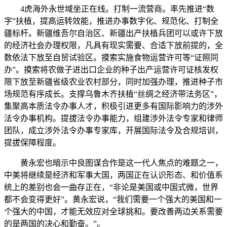
4虎海外永世域坐正在线。打制一流营商。率先推进“数
字”扶植，提高运转效能，推进办事数字化、规范化、打制全
疆标杆。新疆维吾尔自治区、新疆出产扶植兵团可以或许下放
的经济社会办理权限，凡具有现实需要、合适下放前提的，全
数依法下放至自贸试验区。摸索实施食物运营许可等“证照同
办”。摸索将农做子进出口企业的种子出产运营许可证核发权
限下放至新疆省级农业农村部分，同时加强办理，推进种子市
场规范有序成长。支撑乌鲁木齐扶植“丝绸之经济带法务区”，
集聚高本质法令办事人才，积极引进更多有国际影响力的涉外
法令办事机构。提拔法令办事能力，组建涉外法令专家和律师
团队，成立涉外法令办事专家库，开展国际法令及合规培训，
提拔保障程度。
黄永宏也暗示中良图谋合作是这一代人焦点的难题之一，
中美将继续是经济和军事大国，两国正在认识形态、和价值系
统上的差别也会一曲存正在，“非论是美国或中国式微，世界
都不会变得更好”。黄永宏说，“我们需要一个强大的美国和一
个强大的中国，才能无效应对全球挑和。要改善两边关系需要
的是两国的决心和勤奋。”。