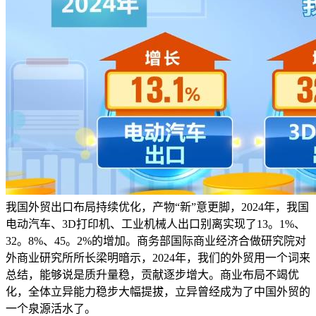
我国外贸出口布局持续优化，产物“新”意更脚，2024年，我国
电动汽车、3D打印机、工业机械人出口别离实现了13。1%、
32。8%、45。2%的增加。商务部国际商业经济合做研究院对
外商业研究所所长梁明暗示，2024年，我们的外贸用一个词来
总结，能够说是质升量稳，贡献逐步增大。商业布局不竭优
化，全体立异能力稳步大幅提拔，立异曾经成为了中国外贸的
一个泉源活水了。