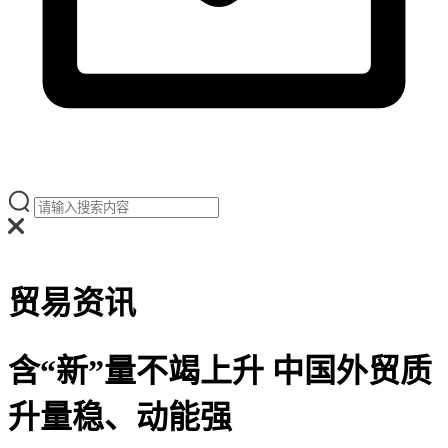
贸易资讯
含“新”量不竭上升 中国外贸质
升量稳、动能强