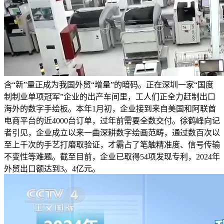
含“新”量正成为我国外贸“增量”的暗码。正在深圳一家“国度
制制业单项冠军”企业的出产车间里，工人们正全力赶制出口
海外的数字手绘板。本年1月初，企业接到来自美国和阿联酋
电商平台的近4000台订单，过年前需要全数交付。徐鹤峰向记
者引见，企业成立以来一曲深耕数字绘画范畴，通过数百次以
至上千次的手艺打磨取验证，才霸占了笔触精准度、信号传输
不变性等难题。截至目前，企业已取得54项发现专利，2024年
外贸出口额达到3。4亿元。