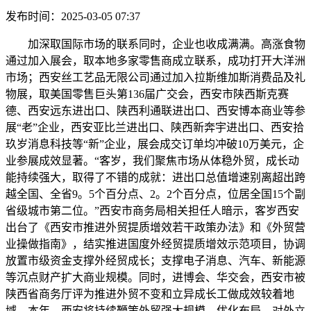
发布时间：2025-03-05 07:37
加深取国际市场的联系同时，企业也收成满满。高涨食物
通过加入展会，取本地多家零售商成立联系，成功打开大洋洲
市场；西安丝工艺品无限公司通过加入拉斯维加斯消费品及礼
物展，取美国零售巨头第136届广交会，西安市陕西斯克赛
德、西安远东进出口、陕西利通联进出口、西安博本商业等参
展“老”企业，西安亚比兰进出口、陕西新奔宇进出口、西安拾
玖岁消息科技等“新”企业，展会成交订单均冲破10万美元，企
业参展成效显著。“客岁，我们聚焦市场从体稳外贸，成长动
能持续强大，取得了不错的成就：进出口总值增速别离超出跨
越全国、全省9。5个百分点、2。2个百分点，位居全国15个副
省级城市第二位。”西安市商务局相关担任人暗示，客岁西安
出台了《西安市推进外贸提质增效若干政策办法》和《外贸营
业操做指南》，结实推进国度外经贸提质增效示范项目，协调
放置市级资金支撑外经贸成长；支撑电子消息、汽车、新能源
等沉点财产扩大商业规模。同时，进博会、华交会，西安市被
陕西省商务厅评为推进外贸不变和立异成长工做成效较着地
域。本年，西安将持续鞭策外贸强大规模、优化布局，对外立